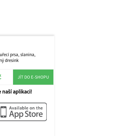
uřecí prsa, slanina,
ný dresink
č
JÍT DO E-SHOPU
 naší aplikaci!