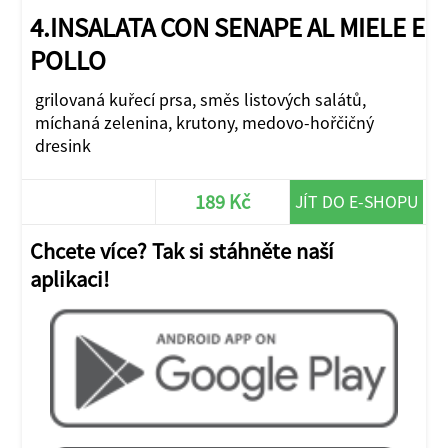
4.INSALATA CON SENAPE AL MIELE E
POLLO
grilovaná kuřecí prsa, směs listových salátů,
míchaná zelenina, krutony, medovo-hořčičný
dresink
189 Kč
JÍT DO E-SHOPU
Chcete více? Tak si stáhněte naší
aplikaci!