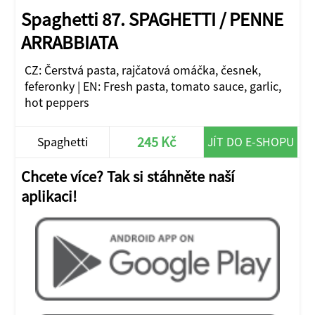
Spaghetti 87. SPAGHETTI / PENNE
ARRABBIATA
CZ: Čerstvá pasta, rajčatová omáčka, česnek,
feferonky | EN: Fresh pasta, tomato sauce, garlic,
hot peppers
245 Kč
Spaghetti
JÍT DO E-SHOPU
Chcete více? Tak si stáhněte naší
aplikaci!